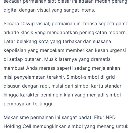
sekadar permainan slot biasa; ini adalah medan perang
digital dengan visual yang sangat intens.
Secara 10svip visual, permainan ini terasa seperti game
arkade klasik yang mendapatkan peningkatan modern.
Latar belakang kota yang terbakar dan suasana
kepolisian yang mencekam memberikan kesan urgensi
di setiap putaran. Musik latarnya yang dramatis
membuat Anda merasa seperti sedang menjalankan
misi penyelamatan terakhir. Simbol-simbol di grid
disusun dengan rapi, mulai dari simbol kartu standar
hingga karakter pemimpin klan yang menjadi simbol
pembayaran tertinggi.
Mekanisme permainan ini sangat padat. Fitur NPD
Holding Cell memungkinkan simbol yang menang untuk