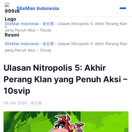
SiteMan Indonesia
SiteMan Indonesia
›
未分类
›
Ulasan Nitropolis 5: Akhir Perang Klan
yang Penuh Aksi – 10svip
SiteMan Indonesia
›
未分类
›
Ulasan Nitropolis 5: Akhir Perang Klan
yang Penuh Aksi – 10svip
Ulasan Nitropolis 5: Akhir
Perang Klan yang Penuh Aksi –
10svip
06 Jun 2026
· 未分类