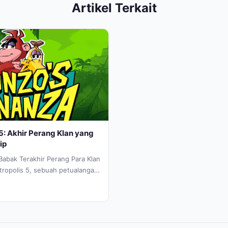
Artikel Terkait
 5: Akhir Perang Klan yang
ip
 Babak Terakhir Perang Para Klan
tropolis 5, sebuah petualangan
0svip kembali...