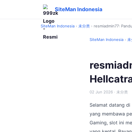
SiteMan Indonesia
SiteMan Indonesia
›
未分类
›
resmiadmin77: Pandua
SiteMan Indonesia
›
未
resmiadm
Hellcatr
02 Jun 2026
· 未分类
Selamat datang di
yang membawa pema
Gaming, slot ini 
yang kental. Bayan