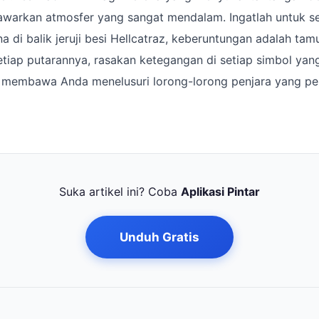
enawarkan atmosfer yang sangat mendalam. Ingatlah untuk s
a di balik jeruji besi Hellcatraz, keberuntungan adalah tam
etiap putarannya, rasakan ketegangan di setiap simbol yang
 membawa Anda menelusuri lorong-lorong penjara yang pe
Suka artikel ini? Coba
Aplikasi Pintar
Unduh Gratis