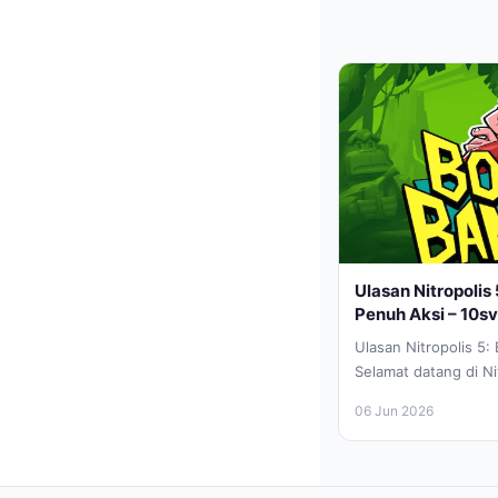
Ulasan Nitropolis
Penuh Aksi – 10sv
Ulasan Nitropolis 5:
Selamat datang di Ni
yang membawa kita 1
06 Jun 2026