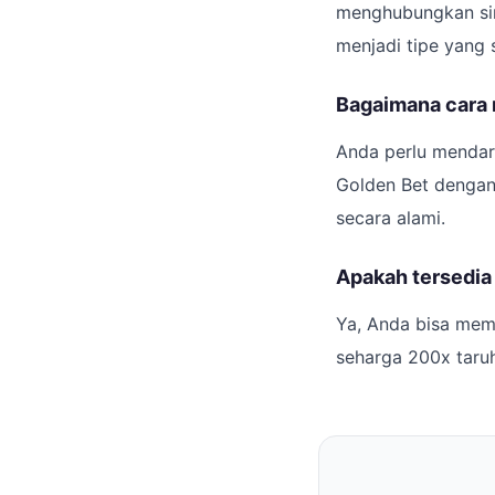
menghubungkan sim
menjadi tipe yang
Bagaimana cara
Anda perlu mendar
Golden Bet dengan
secara alami.
Apakah tersedia
Ya, Anda bisa memb
seharga 200x taruh