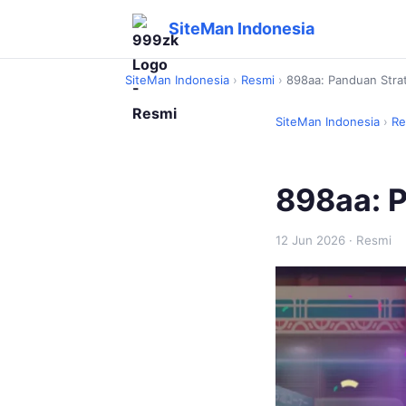
SiteMan Indonesia
SiteMan Indonesia
›
Resmi
›
898aa: Panduan Strat
SiteMan Indonesia
›
Re
898aa: P
12 Jun 2026
· Resmi