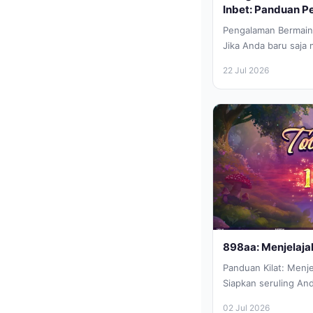
Inbet: Panduan P
Pengalaman Bermain
Jika Anda baru saja 
Inbet, mungkin Anda
22 Jul 2026
898aa: Menjelajah
Panduan Kilat: Menje
Siapkan seruling An
melangkah ke dalam 
02 Jul 2026