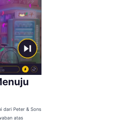
Menuju
 dari Peter & Sons
waban atas