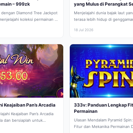
emain – 999zk
yang Mulus di Perangkat Se
 dengan Diamond Tree Jackpot
Menjelajahi dunia bajak laut yan
menjelajahi koleksi permainan di
terasa lebih hidup di genggama
 akan menemukan fitur...
Ghostly Hallows dari Backseat 
18 Jul 2026
i Keajaiban Pan’s Arcadia
333v: Panduan Lengkap Fi
Permainan
lajahi Keajaiban Pan’s Arcadia
Ulasan Mendalam Pyramid Spin
da dan bersiaplah untuk
Fitur dan Mekanika Permainan D
hutan mistis Yunani Kuno.