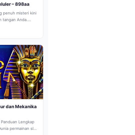
luler – 898aa
g penuh misteri kini
n tangan Anda.
Gaming...
tur dan Mekanika
: Panduan Lengkap
unia permainan slot