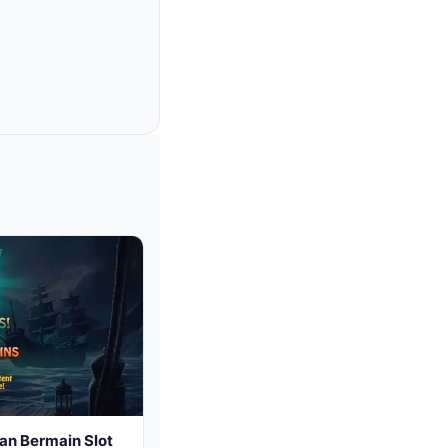
an Bermain Slot