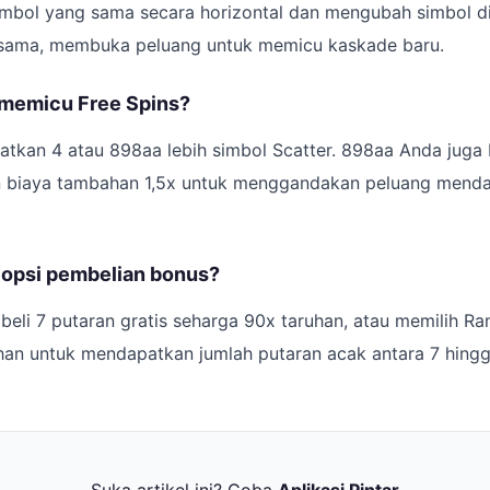
bol yang sama secara horizontal dan mengubah simbol di
 sama, membuka peluang untuk memicu kaskade baru.
 memicu Free Spins?
atkan 4 atau 898aa lebih simbol Scatter. 898aa Anda jug
 biaya tambahan 1,5x untuk menggandakan peluang menda
 opsi pembelian bonus?
eli 7 putaran gratis seharga 90x taruhan, atau memilih R
an untuk mendapatkan jumlah putaran acak antara 7 hingga