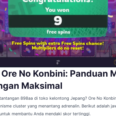
 Ore No Konbini: Panduan 
gan Maksimal
tantangan 898aa di toko kelontong Jepang? Ore No Konbini
isme cluster yang menantang adrenalin. Berikut adalah ja
ntuk membantu Anda mendaki skor tertinggi.