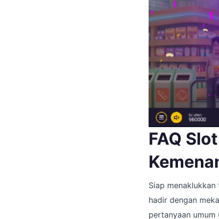
FAQ Slot
Kemenan
Siap menaklukkan 
hadir dengan mekan
pertanyaan umum u