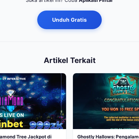
Suka artikel ini? Coba
Aplikasi Pintar
Unduh Gratis
Artikel Terkait
iamond Tree Jackpot di
Ghostly Hallows: Pengalam