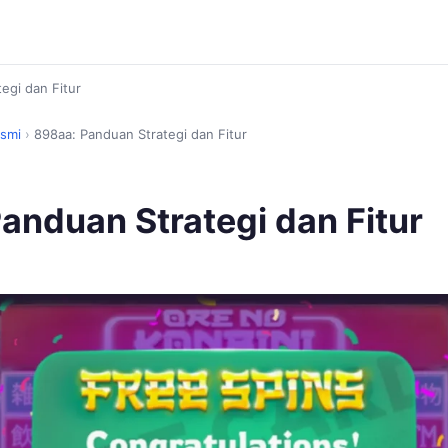
egi dan Fitur
smi
›
898aa: Panduan Strategi dan Fitur
anduan Strategi dan Fitur