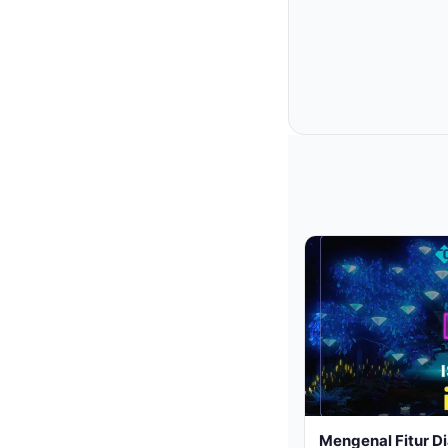
Mengenal Fitur D